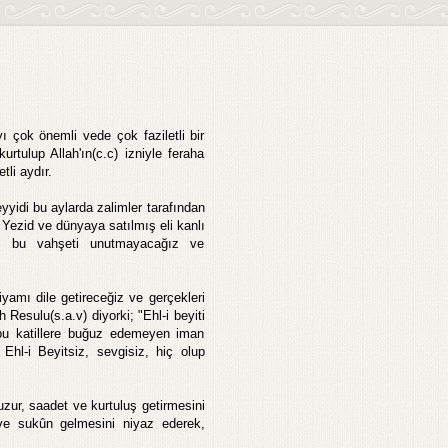
 çok önemli vede çok faziletli bir
tulup Allah'ın(c.c) izniyle feraha
li aydır.
eyyidi bu aylarda zalimler tarafından
Yezid ve dünyaya satılmış eli kanlı
eçse bu vahşeti unutmayacağız ve
iyamı dile getireceğiz ve gerçekleri
Resulu(s.a.v) diyorki; "Ehl-i beyiti
bu katillere buğuz edemeyen iman
Ehl-i Beyitsiz, sevgisiz, hiç olup
zur, saadet ve kurtuluş getirmesini
 ve sukûn gelmesini niyaz ederek,