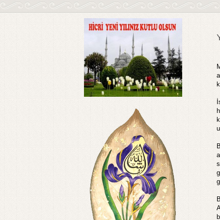
M
a
k
İ
h
k
u
B
a
s
g
g
B
A
b