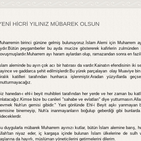
YENİ HİCRİ YILINIZ MÜBAREK OLSUN
uharremin birinci gününe gelmiş bulunuyoruz.İslam Alemi için Muharrem ayı
ydır.Bütün peygamberler bu ayda mucize göstererek kafirlerin zulmünden kur
ovuşmuşlardır.Muharrem ayı haram aylardan olup, ramazandan sonra en fazilet
slam aleminde bu ayın çok acı bir hatırası da vardır.Kainatın efendisinin iki s
ayince ve gaddarca şehit edilmişlerdir.Bu yürek parçalayan olay Muaviye bin 
iralık katilleri tarafından hunharca işlenmiştir.Aradan yüzyıllarda g
nutturmayacağız.
iz hanedan-ı ehl-i beyit muhibleri tarafından her yerde ve her zaman bu katl
nlatacağız.Kimse bize bu canileri "sahabe ve evlatları" diye yutturmasın.Allah 
evmek Nuh'un gemisi gibidir." Yani gönlünde Ehl-i Beyit aşkı yanmayan 
emisine binemeyip, Nuh'a inanmayanların boğulup geberdiği gibi bunlarda 
ideceklerdir.
u duygularla mübarek Muharrem ayınızı kutlar, bütün İslam alemine barış, hu
llah'tan niyaz eder, iç kargaşa içinde bulunan İslam ülkelerine de sulh
aşlarına da hayırlı, müslüman yöneticilerini getirmelerini dilerim.