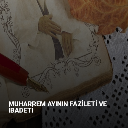
RESİMLER
Güncel Meseleler
Ahmed Er-Rufai (k.s.) Hayatı
Sühreverdi Tarikatı
ABDULKADİR GEYLANİ SOHBETLERİ
Soru Sor
DUYURULARIMIZ
Kitaplar
Eşrefoğlu Rumi (k.s) Hayatı
Rifaiyye Tarikatı
El Fethu'r Rabbani Kitabından
16.07.2023 İZNİK GEZİSİ
Ziyaretçi Defterine Yaz
İLETİŞİM
Şiirler
İsmaili Rumi (k.s) Hayatı
Bektaşiyye Tarikatı
Gunyetü't Talibin Kitabından
AHMET KUDDİSİ HZ.YERİ VE KABRİ
Menüyü Kapat
COPYRIGHT © 2013 CANIBIM.COM
Ahmet Canib Efendi (k.s) Hayatı
Halvetiyye Tarikatı
Cilau'l Hatır Kitabından
"MUHARREM AYI AŞURE ŞÖLENİ"
Soru - Cevap
M.Fadıl Geylani Efendi Hayatı
Düsukiyye Tarikatı
Fütuhu'l Gayb Kitabından
27.08.2023 İSTANBUL EYÜP SULTAN
Ziyaretçi Defteri
HZ.TÜRBE ZİYARETİ
Nevzat Efendi Hayatı
Bedeviyye Tarikatı
Sırru'l Esrar Kitabından
27.08.2023 ALİ TİMUR EFENDİ TÜRBE
İletişim Bilgileri
ZİYARETİ
Kadirilik Nedir ?
Şazeliyye Tarikatı
Belgesel ve Filmler
27.08.2023 İSTANBUL AZİZ MAHMUD HÜDAİ
TÜRBESİ ZİYARETİ
Evrad-ı Kadiriyye
Celvetiyye Tarikatı
Konferanslar
27.08.2023 İSTANBUL SALİH EFENDİ
KABRİSTANI ZİYARETİ
MUHARREM AYININ FAZİLETİ VE
Selavat-ı Kemaliyye
Mevleviyye Tarikatı
Zikir Videoları
10.09.2023 BİLECİK SÖĞÜT DURSUN FAKIH
İBADETİ
HZ. TÜRBE ZİYARETİ
Kadiri Silsilesi
Sa'diyye Tarikatı
İlahiler ve Kasideler
10.09.2023 BİLECİK SÖĞÜT ERTUĞRUL
GAZİ TÜRBE ZİYARETİ
Tasavvuf Sözlüğü
Nakşibendiyye Tarikatı
İlm-i Ledün Sohbetleri
10.09.2023 BİLECİK SÖĞÜT ŞEYH EDEBALİ